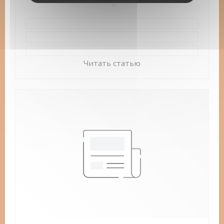
merci à tous nos clients et voyageurs passés dans
notre établissement!!
#CertificateOfExcellence
((открывается в ново
Читать статью