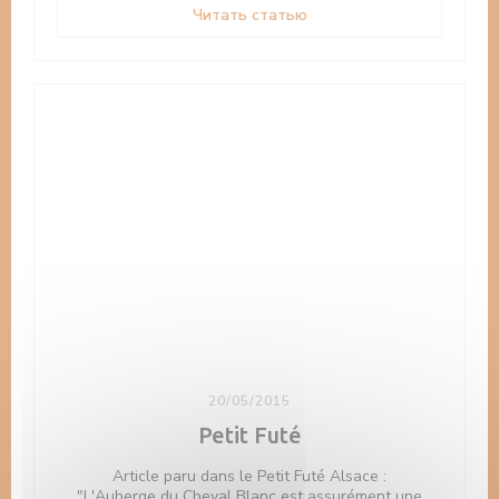
((открывается в новом ок
Читать статью
20/05/2015
Petit Futé
Article paru dans le Petit Futé Alsace :
"L'Auberge du Cheval Blanc est assurément une