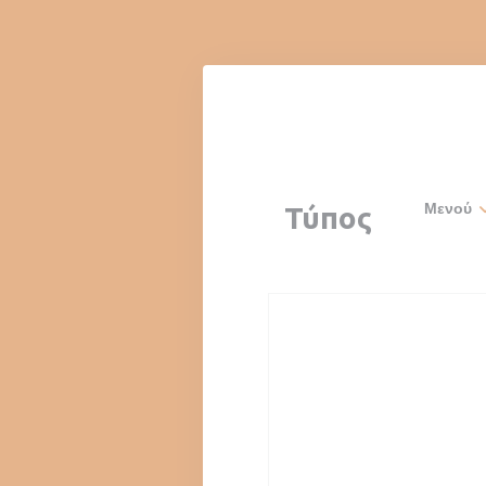
Πίνακας διαχείρισης "Μπισκότων" (Cookies)
Μενού
Τύπος