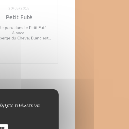
20/05/2015
Petit Futé
cle paru dans le Petit Futé
Alsace :
berge du Cheval Blanc est
ément une valeur sûre, une
 qui ne perd rien en qualité
υρο))
 des années. A Hésingue, la
 bleue aux colombages est
naissable d'entre toutes et
lles, toutes de poutres et de
pes orange vêtues, vous
eillent dans une ambiance
ureuse et relax. D'ailleurs
itez pas à discuter avec le
 si vous en avez l'occasion,
rsonnalité jamais à court de
γξετε τι θέλετε να
ation. Le restaurant se taxe
enir une recette (primée) de
ret de porc braisé hors du
n, que personne ne remet
se. Côté tradition et terroir,
υση