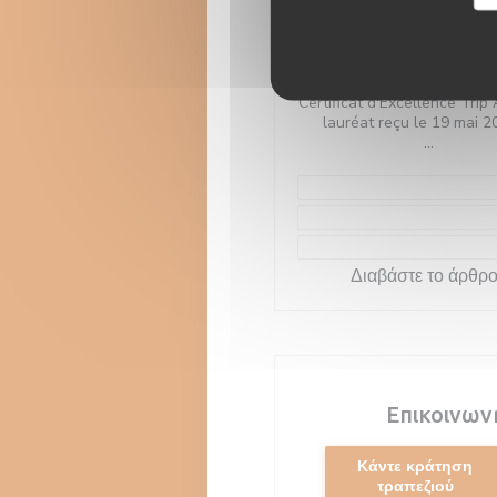
Certificta d'Excel
TripAdvisor
Certificat d'Excellence Trip 
lauréat reçu le 19 mai 20
merci à tous nos clients
voyageurs passés dans 
établissement!!
#CertificateOfExcelle
Διαβάστε το άρθρ
Επικοινων
Κάντε κράτηση
τραπεζιού