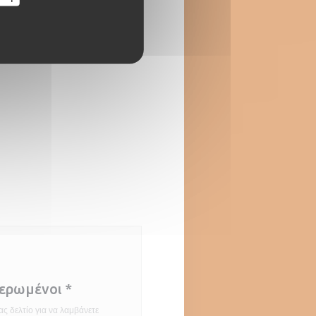
ckeoffe vaut le détour à lui
t seul, tant la viande est
mée et tendre grâce à une
e dont le secret semble, lui
 jalousement gardé. Le faux-
υρο))
et est archi-tendre et très
ux, il risque de vous faire
ter tous ceux mangés avant !
raditionnelles ("fameuses"
 les dires des clients) tartes
ées sont déclinées en dix
tes dont deux sucrées. Une
sse incontournable de la
ion des Trois Frontières."
etit Futé Alsace , article paru
rs de la dernière édition.
μερωμένοι
*
ς δελτίο για να λαμβάνετε