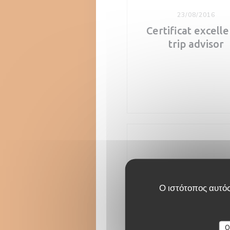
23/08/2016
Certificat excell
trip advisor
Ο ιστότοπος αυτός
O
20/05/2015