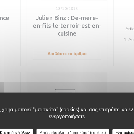
13/10/2015
ence
Julien Binz : De-mere-
en-fils-le-terroir-est-en-
Arti
cuisine
"L'Au
assur
adresse
((ανοίγει σε νέο παράθ
Διαβάστε το άρθρο
au fil
maison
recon
les sa
nap
accu
chale
n'hés
patron
une pe
 χρησιμοποιεί "μπισκότα" (cookies) και σας επιτρέπει να ελέ
convers
de dét
ενεργοποιήσετε
jar
commu
Auberge Au Cheval Blanc
en cau
K, αποδοχή όλων
Απόρριψε όλα τα "μπισκότα" (cookies)
Εξατομίκε
15/01/2015