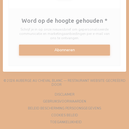
Word op de hoogte gehouden
*
Schrijf je in op onze nieuwsbrief om gepersonaliseerde
communicatie en marketingaanbiedingen per e-mail van
ons te ontvangen.
Abonneren
© 2026 AUBERGE AU CHEVAL BLANC — RESTAURANT WEBSITE GECREËERD
((OPENT IN EEN NIEUW VENSTER)
DOOR
ZENCHEF
((OPENT IN EEN NIEUW VENSTER))
DISCLAIMER
((OPENT IN EEN NIEUW VEN
GEBRUIKSVOORWAARDEN
((OPENT IN EEN 
BELEID BESCHERMING PERSOONSGEGEVENS
((OPENT IN EEN NIEUW VENSTER
COOKIES BELEID
((OPENT IN EEN NIEUW VENST
TOEGANKELIJKHEID