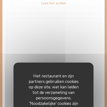
((opent in een nieuw venst
Lees het artikel
Het restaurant en zijn
partners gebruiken cookies
20/05/2015
op deze site, wat kan leiden
tot de verzameling van
Petit Futé
persoonsgegevens.
Article paru dans le Petit Futé Alsace :
'Noodzakelijke' cookies zijn
"L'Auberge du Cheval Blanc est assurément une