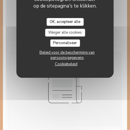
op de sitepagina's te klikken.
merci à tous nos clients et voyageurs passés dans
notre établissement!!
OK, accepteer alle
#CertificateOfExcellence
Weiger alle cookies
((opent in een nieuw ven
Lees het artikel
Personaliseer
Beleid voor de bescherming van
persoonsgegevens
Cookiebeleid