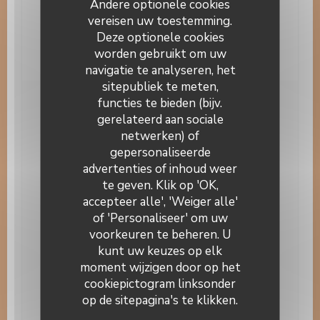
Andere optionele cookies
Betaalmethoden
vereisen uw toestemming.
Card, Eurocard / Mastercard, Contant geld,
Deze optionele cookies
meester, Visa, Vakantiecheques, controles,
worden gebruikt om uw
American Express, Debetkaart
navigatie te analyseren, het
sitepubliek te meten,
functies te bieden (bijv.
Openingstijden
gerelateerd aan sociale
netwerken) of
Maandag
Gesloten
gepersonaliseerde
Auberge Au Cheval Blanc
advertenties of inhoud weer
Din
-
Woe
12:00 - 14:00
19:00 - 21:00
te geven. Klik op 'OK,
•
accepteer alle', 'Weiger alle'
of 'Personaliseer' om uw
Donderdag
12:00 - 14:00
voorkeuren te beheren. U
kunt uw keuzes op elk
Vrijdag
12:00 - 14:00
19:00 - 21:30
•
moment wijzigen door op het
cookiepictogram linksonder
Zaterdag
19:00 - 21:30
op de sitepagina's te klikken.