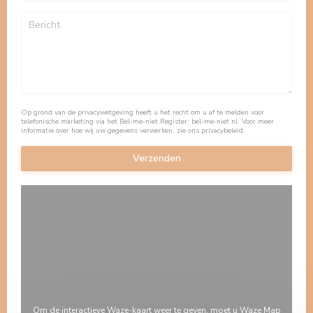
Op grond van de privacywetgeving heeft u het recht om u af te melden voor
telefonische marketing via het Bel-me-niet Register:
bel-me-niet.nl
. Voor meer
informatie over hoe wij uw gegevens verwerken, zie ons
privacybeleid
.
Om de interactieve Waze-kaart weer te geven, moet u Waze Map