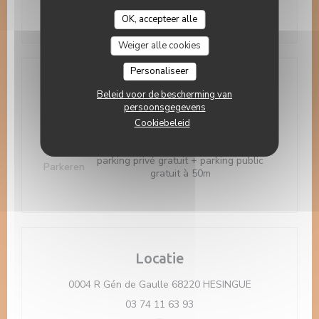
Zondag
12:00 - 13:30
OK, accepteer alle
Weiger alle cookies
Personaliseer
Toegang
Beleid voor de bescherming van
persoonsgegevens
Cookiebeleid
Bus
distribus
parking privé gratuit + parking public
Parkeren
gratuit à 50m
Locatie
((opent in een 
0004 R Gén de Gaulle 68220 HESINGUE
03 74 11 63 93