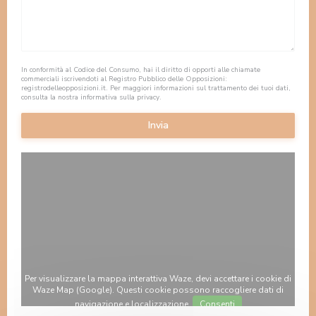
In conformità al Codice del Consumo, hai il diritto di opporti alle chiamate
commerciali iscrivendoti al Registro Pubblico delle Opposizioni:
registrodelleopposizioni.it
. Per maggiori informazioni sul trattamento dei tuoi dati,
consulta la nostra
informativa sulla privacy
.
Per visualizzare la mappa interattiva Waze, devi accettare i cookie di
Waze Map (Google). Questi cookie possono raccogliere dati di
navigazione e localizzazione.
Consenti