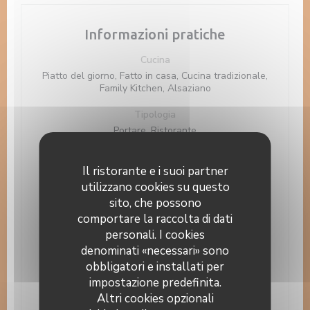
Informazioni pratiche
Cucina
Piatto del giorno, Fatto in casa, Cucina tradizionale,
Family Kitchen, Alsaziano
Tipologia
Portare, Ristorante
Servizi
Il ristorante e i suoi partner
cibo da asporto, Banchetto, Si accettano i cani,
menu in varie lingue, Menù per bambini, Menu
utilizzano cookies su questo
specifici, Parcheggio gratuito, Parcheggio privato,
sito, che possono
Parcheggio pubblico gratuito, Togliere, Prodotti
comportare la raccolta di dati
fatti in casa, Serate commerciali o aziendali, Pranzi
personali. I cookies
di gruppo su prenotazione, Si consiglia la
prenotazione, Terrazzo, ampio gioco di vino,
denominati «necessari» sono
Guardaroba
obbligatori e installati per
impostazione predefinita.
Metodo di pagamento
Altri cookies opzionali
Eurocard / Mastercard, Contanti, Maestro, Visa,