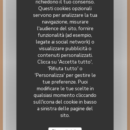
richiedono il tuo consenso.
Buoni vacanza, Assegni, American Express,
Bancomat
Questi cookies opzionali
servono per analizzare la tua
navigazione, misurare
l'audience del sito, fornire
Orari
funzionalità (ad esempio,
legate ai social network) o
Lunedi
Chiuso
visualizzare pubblicità o
Auberge Au Cheval Blanc
contenuti personalizzati.
Mar
-
Mer
12:00 - 14:00
19:00 - 21:00
•
Clicca su 'Accetta tutto',
'Rifiuta tutto' o
Giovedi
12:00 - 14:00
'Personalizza' per gestire le
tue preferenze. Puoi
modificare le tue scelte in
Venerdi
12:00 - 14:00
19:00 - 21:30
•
qualsiasi momento cliccando
sull'icona del cookie in basso
Sabato
19:00 - 21:30
a sinistra delle pagine del
sito.
Domenica
12:00 - 13:30