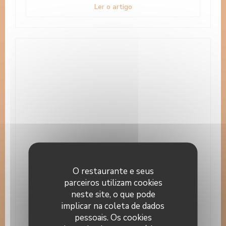
((abre numa nova janela))
Ler o artigo
O restaurante e seus
parceiros utilizam cookies
20/05/2015
neste site, o que pode
Petit Futé
implicar na coleta de dados
Article paru dans le Petit Futé Alsace :
pessoais. Os cookies
"L'Auberge du Cheval Blanc est assurément une