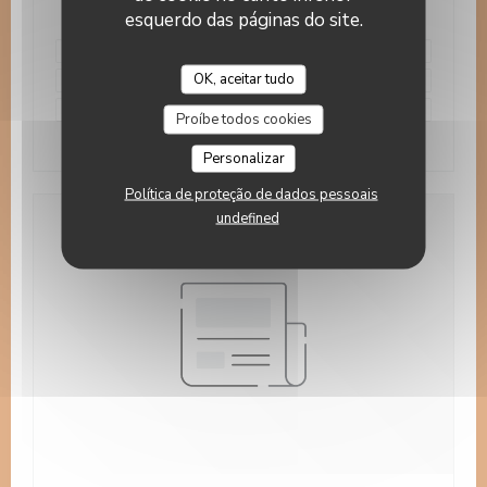
esquerdo das páginas do site.
merci à tous nos clients et voyageurs passés dans
notre établissement!!
OK, aceitar tudo
#CertificateOfExcellence
Proíbe todos cookies
((abre numa nova janela))
Ler o artigo
Personalizar
Política de proteção de dados pessoais
undefined