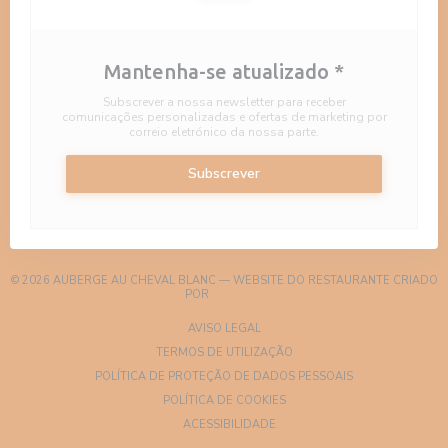
Mantenha-se atualizado
*
Subscrever a nossa newsletter para receber
comunicações personalizadas e ofertas de marketing por
correio eletrónico da nossa parte.
Subscrever
© 2026 AUBERGE AU CHEVAL BLANC — WEBSITE DO RESTAURANTE CRIADO
((ABRE NUMA NOVA JANELA))
POR
ZENCHEF
((ABRE NUMA NOVA JANELA))
AVISO LEGAL
((ABRE NUMA NOVA JANELA)
TERMOS DE UTILIZAÇÃO
((ABRE NUMA NOV
POLÍTICA DE PROTEÇÃO DE DADOS PESSOAIS
((ABRE NUMA NOVA JANELA))
POLÍTICA DE COOKIES
((ABRE NUMA NOVA JANELA))
ACESSIBILIDADE