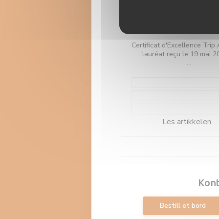
Certificta d'Excel
TripAdvisor
Certificat d'Excellence Trip 
lauréat reçu le 19 mai 20
merci à tous nos clients
voyageurs passés dans 
établissement!!
#CertificateOfExcelle
((
Les artikkelen
Kont
Bestill et bord