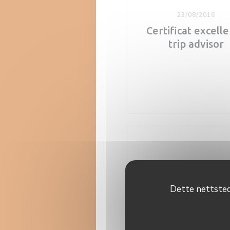
23/08/2016
Certificat excell
trip advisor
Dette nettstede
20/05/2015