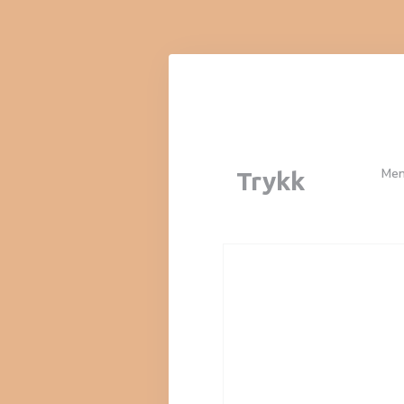
Panel for informasjonskapsler
Men
Trykk