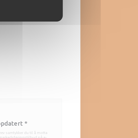
ckeoffe vaut le détour à lui
t seul, tant la viande est
mée et tendre grâce à une
e dont le secret semble, lui
 jalousement gardé. Le faux-
et est archi-tendre et très
ux, il risque de vous faire
ter tous ceux mangés avant !
raditionnelles ("fameuses"
 les dires des clients) tartes
ées sont déclinées en dix
tes dont deux sucrées. Une
sse incontournable de la
ion des Trois Frontières."
etit Futé Alsace , article paru
rs de la dernière édition.
ppdatert
*
ev samtykker du til å motta
arkedsføringstilbud på e-