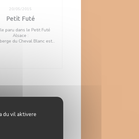
20/05/2015
Petit Futé
cle paru dans le Petit Futé
Alsace :
berge du Cheval Blanc est
ément une valeur sûre, une
 qui ne perd rien en qualité
 des années. A Hésingue, la
 bleue aux colombages est
naissable d'entre toutes et
lles, toutes de poutres et de
pes orange vêtues, vous
eillent dans une ambiance
ureuse et relax. D'ailleurs
itez pas à discuter avec le
 si vous en avez l'occasion,
rsonnalité jamais à court de
ation. Le restaurant se taxe
 du vil aktivere
enir une recette (primée) de
ret de porc braisé hors du
n, que personne ne remet
se. Côté tradition et terroir,