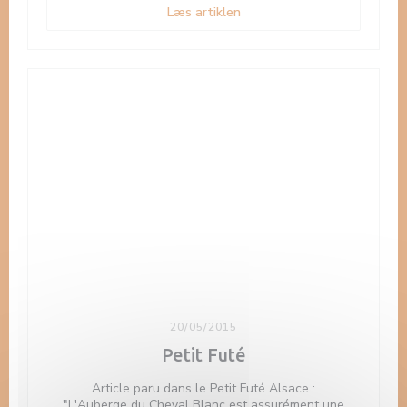
((åbner i et nyt vindue))
Læs artiklen
20/05/2015
Petit Futé
Article paru dans le Petit Futé Alsace :
"L'Auberge du Cheval Blanc est assurément une