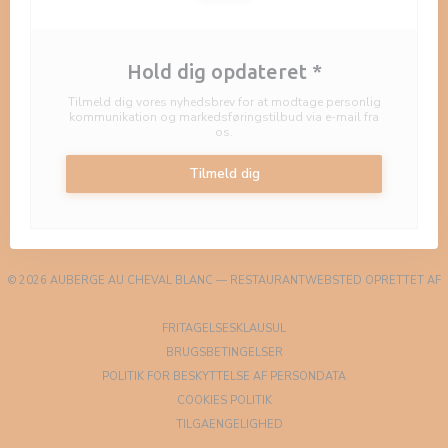
Hold dig opdateret
*
Tilmeld dig vores nyhedsbrev for at modtage personlig
kommunikation og markedsføringstilbud via e-mail fra
os.
Tilmeld dig
© 2026 AUBERGE AU CHEVAL BLANC — RESTAURANTWEBSTED OPRETTET AF
((ÅBNER I ET NYT VINDUE))
ZENCHEF
((ÅBNER I ET NYT VINDUE))
FRITAGELSESKLAUSUL
((ÅBNER I ET NYT VINDUE))
BRUGSBETINGELSER
((ÅBNER I ET NYT 
POLITIK FOR BESKYTTELSE AF PERSONDATA
((ÅBNER I ET NYT VINDUE))
COOKIES POLITIK
((ÅBNER I ET NYT VINDUE))
TILGAENGELIGHED