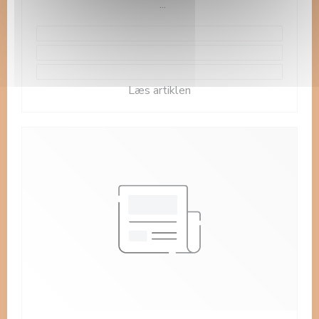
merci à tous nos clients et voyageurs passés dans
notre établissement!!
#CertificateOfExcellence
((åbner i et nyt vindue))
Læs artiklen