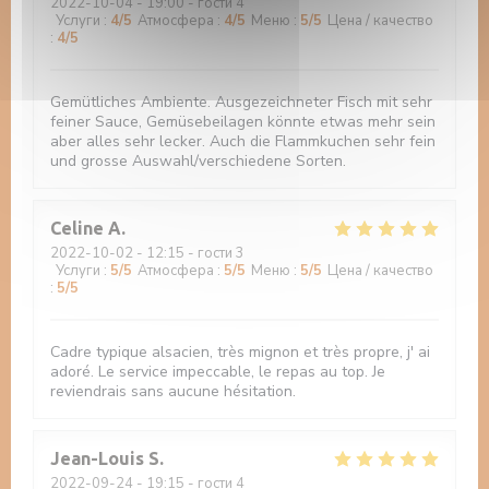
2022-10-04
- 19:00 - гости 4
Услуги
:
4
/5
Атмосфера
:
4
/5
Меню
:
5
/5
Цена / качество
:
4
/5
Gemütliches Ambiente. Ausgezeichneter Fisch mit sehr
feiner Sauce, Gemüsebeilagen könnte etwas mehr sein
aber alles sehr lecker. Auch die Flammkuchen sehr fein
und grosse Auswahl/verschiedene Sorten.
Celine
A
2022-10-02
- 12:15 - гости 3
Услуги
:
5
/5
Атмосфера
:
5
/5
Меню
:
5
/5
Цена / качество
:
5
/5
Cadre typique alsacien, très mignon et très propre, j' ai
adoré. Le service impeccable, le repas au top. Je
reviendrais sans aucune hésitation.
Jean-Louis
S
2022-09-24
- 19:15 - гости 4