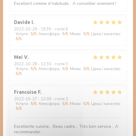
Excellent comme d habitude... A conseiller vivement !
Davide
I
2022-10-29
- 19:30 - гости 6
Услуги
:
5
/5
Атмосфера
:
5
/5
Меню
:
5
/5
Цена / качество
:
5
/5
Mei
V
2022-10-28
- 12:30 - гости 3
Услуги
:
5
/5
Атмосфера
:
5
/5
Меню
:
5
/5
Цена / качество
:
5
/5
Francoise
F
2022-10-27
- 12:00 - гости 2
Услуги
:
5
/5
Атмосфера
:
5
/5
Меню
:
5
/5
Цена / качество
:
5
/5
Excellente cuisine... Beau cadre... Très bon service... A
recommander...