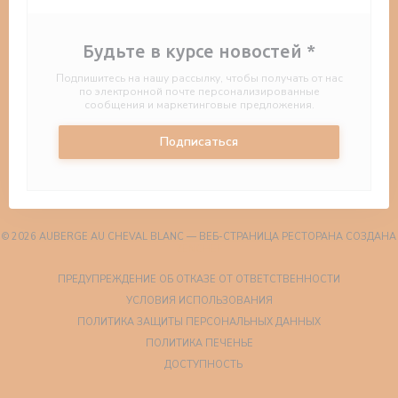
Будьте в курсе новостей
*
Подпишитесь на нашу рассылку, чтобы получать от нас
по электронной почте персонализированные
сообщения и маркетинговые предложения.
Подписаться
© 2026 AUBERGE AU CHEVAL BLANC — ВЕБ-СТРАНИЦА РЕСТОРАНА СОЗДАНА
((ОТКРЫВАЕТСЯ В НОВОМ ОКНЕ))
ZENCHEF
((ОТКРЫВА
ПРЕДУПРЕЖДЕНИЕ ОБ ОТКАЗЕ ОТ ОТВЕТСТВЕННОСТИ
((ОТКРЫВАЕТСЯ В НОВО
УСЛОВИЯ ИСПОЛЬЗОВАНИЯ
((ОТКРЫВАЕТС
ПОЛИТИКА ЗАЩИТЫ ПЕРСОНАЛЬНЫХ ДАННЫХ
((ОТКРЫВАЕТСЯ В НОВОМ О
ПОЛИТИКА ПЕЧЕНЬЕ
((ОТКРЫВАЕТСЯ В НОВОМ ОКН
ДОСТУПНОСТЬ