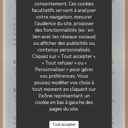
Service
:
5
/5
Ambiance
:
5
/5
Cuisine
:
5
/5
Qualité / Prix
:
5
/5
consentement. Ces cookies
facultatifs servent à analyser
votre navigation, mesurer
Acceil très professionnelle et chaleureuse par le
l'audience du site, proposer
patron. Tout est fait maison. Excellente cuisine
traditionnelle, tartes flambées, souris d'agneau, gibier,
des fonctionnalités (ex : en
boeuf tout est merveilleux. Les desserts sont divin -
lien avec les réseaux sociaux)
même si vous n'avez plus faim il ne faut pas faire
ou afficher des publicités ou
l'impasse. Je conseil fortement.
contenus personnalisés.
Auberge Au Cheval Blanc
Cliquez sur « Tout accepter »,
Sandra
Z
« Tout refuser » ou «
2022-10-11
- 12:00 - Couverts 2
Personnaliser » pour gérer
Service
:
5
/5
Ambiance
:
5
/5
Cuisine
:
5
/5
Qualité / Prix
:
5
/5
vos préférences. Vous
pouvez modifier vos choix à
tout moment en cliquant sur
Stefanie
P
l'icône représentant un
2022-10-04
- 19:00 - Couverts 4
Service
:
4
/5
Ambiance
:
4
/5
Cuisine
:
5
/5
Qualité / Prix
:
4
/5
cookie en bas à gauche des
pages du site.
Gemütliches Ambiente. Ausgezeichneter Fisch mit sehr
feiner Sauce, Gemüsebeilagen könnte etwas mehr sein
Tout accepter