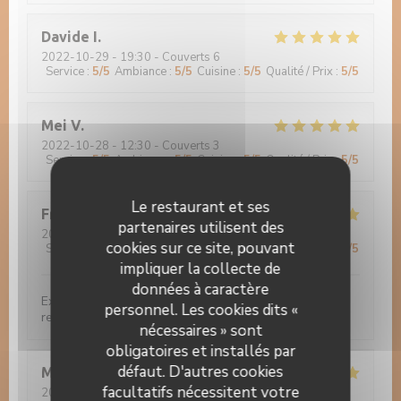
Davide
I
2022-10-29
- 19:30 - Couverts 6
Service
:
5
/5
Ambiance
:
5
/5
Cuisine
:
5
/5
Qualité / Prix
:
5
/5
Mei
V
2022-10-28
- 12:30 - Couverts 3
Service
:
5
/5
Ambiance
:
5
/5
Cuisine
:
5
/5
Qualité / Prix
:
5
/5
Le restaurant et ses
Francoise
F
partenaires utilisent des
2022-10-27
- 12:00 - Couverts 2
cookies sur ce site, pouvant
Service
:
5
/5
Ambiance
:
5
/5
Cuisine
:
5
/5
Qualité / Prix
:
5
/5
impliquer la collecte de
données à caractère
Excellente cuisine... Beau cadre... Très bon service... A
personnel. Les cookies dits «
recommander...
nécessaires » sont
obligatoires et installés par
défaut. D'autres cookies
Michèle
B
facultatifs nécessitent votre
2022-10-12
- 19:30 - Couverts 3