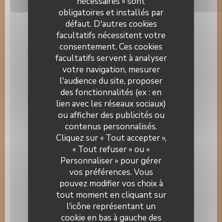
nécessaires » sont
Plat du Jour, Fait maison, Cuisine Traditionnelle,
obligatoires et installés par
Cuisine Familiale , Alsacienne
défaut. D'autres cookies
facultatifs nécessitent votre
Type de restaurant
consentement. Ces cookies
A emporter , Restaurant
facultatifs servent à analyser
votre navigation, mesurer
Services
l'audience du site, proposer
A emporter, Banquets, Chiens acceptés, menus en
plusieurs langues, Menus enfants, Menus
des fonctionnalités (ex : en
spécifiques, Parking gratuit, Parking privé, Parking
lien avec les réseaux sociaux)
public gratuit, Plats à emporter, Produits faits
ou afficher des publicités ou
maison, Repas d'affaires ou soirées d'entreprises,
Repas de groupes sur réservation, Réservation
contenus personnalisés.
Auberge Au Cheval Blanc
conseillée, Terrasse, très large game de vin,
Cliquez sur « Tout accepter »,
Vestiaire
« Tout refuser » ou «
Personnaliser » pour gérer
Moyens de paiement
vos préférences. Vous
Carte bancaire, Eurocard/Mastercard, Espèces,
Maestro, Visa, Chèques Vacances, Chèques,
pouvez modifier vos choix à
American Express, Carte Bleue
tout moment en cliquant sur
l'icône représentant un
cookie en bas à gauche des