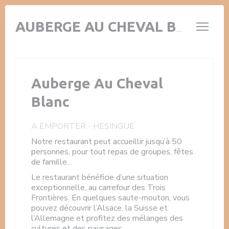
Personnalisation de vos choix en matière de cookies
AUBERGE AU CHEVAL BLANC
Auberge Au Cheval
Blanc
A EMPORTER
-
HESINGUE
Notre restaurant peut accueillir jusqu’à 50
personnes, pour tout repas de groupes, fêtes
de famille…
Le restaurant bénéficie d’une situation
exceptionnelle, au carrefour des Trois
Frontières. En quelques saute-mouton, vous
pouvez découvrir l’Alsace, la Suisse et
l’Allemagne et profitez des mélanges des
cultures et des paysages.