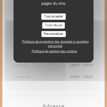
pages du site.
Horaires
Tout accepter
Lundi
Fermé
Tout refuser
Mar
-
Mer
12h00 - 14h00
19h00 - 21h00
•
Personnaliser
Jeudi
12h00 - 14h00
Politique de protection des données à caractère
personnel
Politique de gestion des cookies
Vendredi
12h00 - 14h00
19h00 - 21h30
•
Samedi
19h00 - 21h30
Dimanche
12h00 - 13h30
Adresse