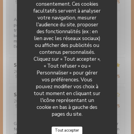
Service
:
5
/5
Ambiance
:
5
/5
Cuisine
:
5
/5
Qualité / Prix
:
5
/5
consentement. Ces cookies
facultatifs servent à analyser
votre navigation, mesurer
Acceil très professionnelle et chaleureuse par le
l'audience du site, proposer
patron. Tout est fait maison. Excellente cuisine
traditionnelle, tartes flambées, souris d'agneau, gibier,
des fonctionnalités (ex : en
boeuf tout est merveilleux. Les desserts sont divin -
lien avec les réseaux sociaux)
même si vous n'avez plus faim il ne faut pas faire
ou afficher des publicités ou
l'impasse. Je conseil fortement.
contenus personnalisés.
Auberge Au Cheval Blanc
Cliquez sur « Tout accepter »,
Sandra
Z
« Tout refuser » ou «
2022-10-11
- 12:00 - Couverts 2
Personnaliser » pour gérer
Service
:
5
/5
Ambiance
:
5
/5
Cuisine
:
5
/5
Qualité / Prix
:
5
/5
vos préférences. Vous
pouvez modifier vos choix à
tout moment en cliquant sur
Stefanie
P
l'icône représentant un
2022-10-04
- 19:00 - Couverts 4
Service
:
4
/5
Ambiance
:
4
/5
Cuisine
:
5
/5
Qualité / Prix
:
4
/5
cookie en bas à gauche des
pages du site.
Gemütliches Ambiente. Ausgezeichneter Fisch mit sehr
feiner Sauce, Gemüsebeilagen könnte etwas mehr sein
Tout accepter