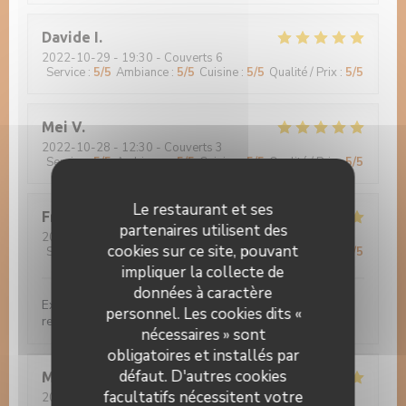
Davide
I
2022-10-29
- 19:30 - Couverts 6
Service
:
5
/5
Ambiance
:
5
/5
Cuisine
:
5
/5
Qualité / Prix
:
5
/5
Mei
V
2022-10-28
- 12:30 - Couverts 3
Service
:
5
/5
Ambiance
:
5
/5
Cuisine
:
5
/5
Qualité / Prix
:
5
/5
Le restaurant et ses
Francoise
F
partenaires utilisent des
2022-10-27
- 12:00 - Couverts 2
cookies sur ce site, pouvant
Service
:
5
/5
Ambiance
:
5
/5
Cuisine
:
5
/5
Qualité / Prix
:
5
/5
impliquer la collecte de
données à caractère
Excellente cuisine... Beau cadre... Très bon service... A
personnel. Les cookies dits «
recommander...
nécessaires » sont
obligatoires et installés par
défaut. D'autres cookies
Michèle
B
facultatifs nécessitent votre
2022-10-12
- 19:30 - Couverts 3