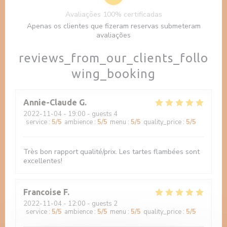
Avaliações 100% certificadas
Apenas os clientes que fizeram reservas submeteram
avaliações
reviews_from_our_clients_follo
wing_booking
Annie-Claude
G
2022-11-04
- 19:00 - guests 4
service
:
5
/5
ambience
:
5
/5
menu
:
5
/5
quality_price
:
5
/5
Très bon rapport qualité/prix. Les tartes flambées sont
excellentes!
Francoise
F
2022-11-04
- 12:00 - guests 2
service
:
5
/5
ambience
:
5
/5
menu
:
5
/5
quality_price
:
5
/5