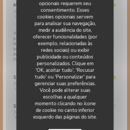
opcionais requerem seu
Michèle
B
consentimento. Esses
2022-10-12
- 19:30 - guests 3
cookies opcionais servem
service
:
5
/5
ambience
:
5
/5
menu
:
5
/5
quality_price
:
5
/5
para analisar sua navegação,
medir a audiência do site,
Acceil très professionnelle et chaleureuse par le
oferecer funcionalidades (por
patron. Tout est fait maison. Excellente cuisine
exemplo, relacionadas às
traditionnelle, tartes flambées, souris d'agneau, gibier,
boeuf tout est merveilleux. Les desserts sont divin -
redes sociais) ou exibir
même si vous n'avez plus faim il ne faut pas faire
publicidade ou conteúdos
Auberge Au Cheval Blanc
l'impasse. Je conseil fortement.
personalizados. Clique em
'OK, aceitar tudo', 'Recusar
tudo' ou 'Personalizar' para
Sandra
Z
gerenciar suas preferências.
2022-10-11
- 12:00 - guests 2
service
:
5
/5
ambience
:
5
/5
menu
:
5
/5
quality_price
:
5
/5
Você pode alterar suas
escolhas a qualquer
momento clicando no ícone
Stefanie
P
de cookie no canto inferior
2022-10-04
- 19:00 - guests 4
esquerdo das páginas do site.
service
:
4
/5
ambience
:
4
/5
menu
:
5
/5
quality_price
:
4
/5