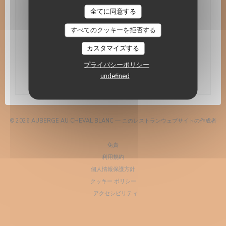
Auberge Au Cheval Blanc
全てに同意する
ニュースレター
*
すべてのクッキーを拒否する
当社のニュースレターを購読し、当社からのEメールによる
個別コミュニケーションやマーケティングオファーを受け取
る。
カスタマイズする
プライバシーポリシー
登録する
undefined
© 2026 AUBERGE AU CHEVAL BLANC — このレストランウェブサイトの作成者
((新しいウィンドウで開きます))
ZENCHEF
((新しいウィンドウで開きます))
免責
((新しいウィンドウで開きます))
利用規約
((新しいウィンドウで開きます))
個人情報保護方針
((新しいウィンドウで開きます))
クッキー ポリシー
((新しいウィンドウで開きます))
アクセシビリティ