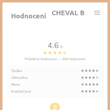
Panel pro správu cookies
AUBERGE AU CHEVAL BLANC
Hodnocení
4.6
/5
Průměrné hodnocení —
404 hodnoceni
Služba
Atmosféra
Menu
Kvalita/Cena