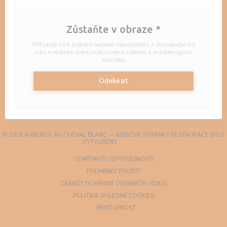
Zůstaňte v obraze
*
Přihlaste se k odběru našeho newsletteru a dostávejte od
nás e-mailem personalizovaná sdělení a marketingové
nabídky.
Odebírat
© 2026 AUBERGE AU CHEVAL BLANC — WEBOVÉ STRÁNKY RESTAURACE BYLY
((OTEVŘE SE V NOVÉM OKNĚ))
VYTVOŘENY
ZENCHEF
((OTEVŘE SE V NOVÉM OKN
ODMÍTNUTÍ ODPOVĚDNOSTI
((OTEVŘE SE V NOVÉM OKNĚ))
PODMÍNKY POUŽITÍ
((OTEVŘE SE V NOVÉM
ZÁSADY OCHRANY OSOBNÍCH ÚDAJŮ
((OTEVŘE SE V NOVÉM OKN
POLITIKA OHLEDNĚ COOKIES
((OTEVŘE SE V NOVÉM OKNĚ))
PRISTUPNOST