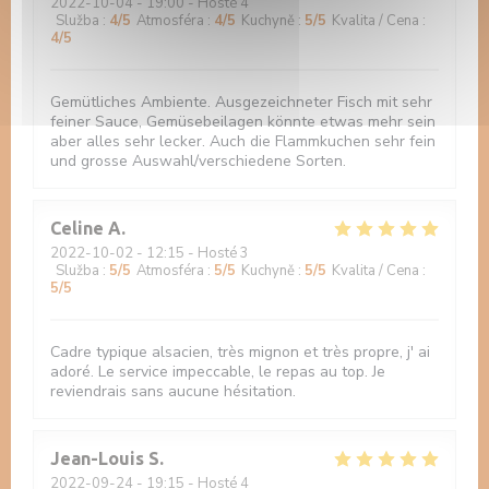
2022-10-04
- 19:00 - Hosté 4
Služba
:
4
/5
Atmosféra
:
4
/5
Kuchyně
:
5
/5
Kvalita / Cena
:
4
/5
Gemütliches Ambiente. Ausgezeichneter Fisch mit sehr
feiner Sauce, Gemüsebeilagen könnte etwas mehr sein
aber alles sehr lecker. Auch die Flammkuchen sehr fein
und grosse Auswahl/verschiedene Sorten.
Celine
A
2022-10-02
- 12:15 - Hosté 3
Služba
:
5
/5
Atmosféra
:
5
/5
Kuchyně
:
5
/5
Kvalita / Cena
:
5
/5
Cadre typique alsacien, très mignon et très propre, j' ai
adoré. Le service impeccable, le repas au top. Je
reviendrais sans aucune hésitation.
Jean-Louis
S
2022-09-24
- 19:15 - Hosté 4