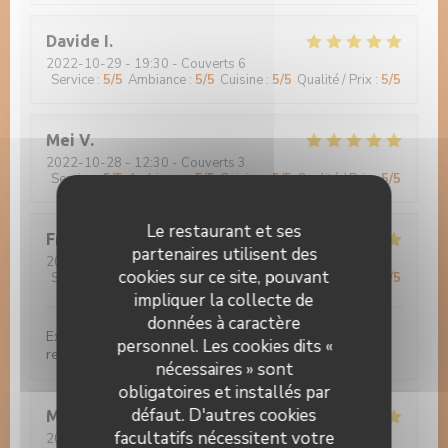
Davide
I
2022-10-29
- 19:30 - Couverts 6
Service
:
5
/5
Ambiance
:
5
/5
Cuisine
:
5
/5
Qualité / Prix
:
5
/5
Mei
V
2022-10-28
- 12:30 - Couverts 3
Service
:
5
/5
Ambiance
:
5
/5
Cuisine
:
5
/5
Qualité / Prix
:
5
/5
Le restaurant et ses
Francoise
F
partenaires utilisent des
2022-10-27
- 12:00 - Couverts 2
cookies sur ce site, pouvant
Service
:
5
/5
Ambiance
:
5
/5
Cuisine
:
5
/5
Qualité / Prix
:
5
/5
impliquer la collecte de
données à caractère
Excellente cuisine... Beau cadre... Très bon service... A
personnel. Les cookies dits «
recommander...
nécessaires » sont
obligatoires et installés par
défaut. D'autres cookies
Michèle
B
facultatifs nécessitent votre
2022-10-12
- 19:30 - Couverts 3