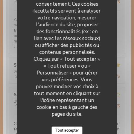
Service
:
5
/5
Ambiance
:
5
/5
Cuisine
:
5
/5
Qualité / Prix
:
5
/5
consentement. Ces cookies
facultatifs servent à analyser
votre navigation, mesurer
Acceil très professionnelle et chaleureuse par le
l'audience du site, proposer
patron. Tout est fait maison. Excellente cuisine
traditionnelle, tartes flambées, souris d'agneau, gibier,
des fonctionnalités (ex : en
boeuf tout est merveilleux. Les desserts sont divin -
lien avec les réseaux sociaux)
même si vous n'avez plus faim il ne faut pas faire
ou afficher des publicités ou
l'impasse. Je conseil fortement.
contenus personnalisés.
Auberge Au Cheval Blanc
Cliquez sur « Tout accepter »,
Sandra
Z
« Tout refuser » ou «
2022-10-11
- 12:00 - Couverts 2
Personnaliser » pour gérer
Service
:
5
/5
Ambiance
:
5
/5
Cuisine
:
5
/5
Qualité / Prix
:
5
/5
vos préférences. Vous
pouvez modifier vos choix à
tout moment en cliquant sur
Stefanie
P
l'icône représentant un
2022-10-04
- 19:00 - Couverts 4
Service
:
4
/5
Ambiance
:
4
/5
Cuisine
:
5
/5
Qualité / Prix
:
4
/5
cookie en bas à gauche des
pages du site.
Gemütliches Ambiente. Ausgezeichneter Fisch mit sehr
feiner Sauce, Gemüsebeilagen könnte etwas mehr sein
Tout accepter