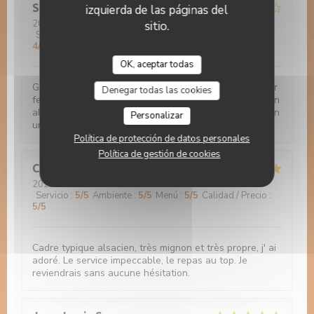
Stefanie
P
izquierda de las páginas del
2022-10-04
- 19:00 - Invitados 4
sitio.
Servicio
:
4
/5
Ambiente
:
4
/5
Menú
:
5
/5
Calidad / Precio
:
4
/5
OK, aceptar todas
Gemütliches Ambiente. Ausgezeichneter Fisch mit sehr
Denegar todas las cookies
feiner Sauce, Gemüsebeilagen könnte etwas mehr sein
aber alles sehr lecker. Auch die Flammkuchen sehr fein
Personalizar
und grosse Auswahl/verschiedene Sorten.
Política de protección de datos personales
Política de gestión de cookies
Celine
A
2022-10-02
- 12:15 - Invitados 3
Servicio
:
5
/5
Ambiente
:
5
/5
Menú
:
5
/5
Calidad / Precio
:
5
/5
Cadre typique alsacien, très mignon et très propre, j' ai
adoré. Le service impeccable, le repas au top. Je
reviendrais sans aucune hésitation.