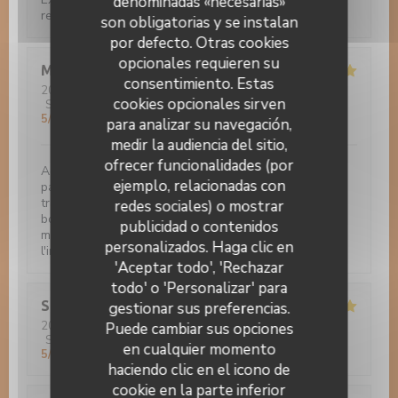
denominadas «necesarias»
recommander...
son obligatorias y se instalan
por defecto. Otras cookies
opcionales requieren su
Michèle
B
consentimiento. Estas
2022-10-12
- 19:30 - Invitados 3
cookies opcionales sirven
Servicio
:
5
/5
Ambiente
:
5
/5
Menú
:
5
/5
Calidad / Precio
:
5
/5
para analizar su navegación,
medir la audiencia del sitio,
ofrecer funcionalidades (por
Acceil très professionnelle et chaleureuse par le
ejemplo, relacionadas con
patron. Tout est fait maison. Excellente cuisine
traditionnelle, tartes flambées, souris d'agneau, gibier,
redes sociales) o mostrar
boeuf tout est merveilleux. Les desserts sont divin -
publicidad o contenidos
même si vous n'avez plus faim il ne faut pas faire
Auberge Au Cheval Blanc
personalizados. Haga clic en
l'impasse. Je conseil fortement.
'Aceptar todo', 'Rechazar
todo' o 'Personalizar' para
Sandra
Z
gestionar sus preferencias.
2022-10-11
- 12:00 - Invitados 2
Puede cambiar sus opciones
Servicio
:
5
/5
Ambiente
:
5
/5
Menú
:
5
/5
Calidad / Precio
:
en cualquier momento
5
/5
haciendo clic en el icono de
cookie en la parte inferior