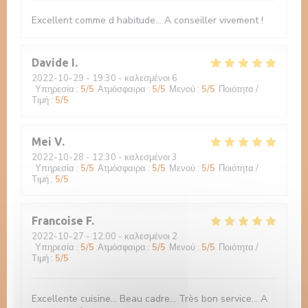
Excellent comme d habitude... A conseiller vivement !
Davide
I
2022-10-29
- 19:30 - καλεσμένοι 6
Υπηρεσία
:
5
/5
Ατμόσφαιρα
:
5
/5
Μενού
:
5
/5
Ποιότητα /
Τιμή
:
5
/5
Mei
V
2022-10-28
- 12:30 - καλεσμένοι 3
Υπηρεσία
:
5
/5
Ατμόσφαιρα
:
5
/5
Μενού
:
5
/5
Ποιότητα /
Τιμή
:
5
/5
Francoise
F
2022-10-27
- 12:00 - καλεσμένοι 2
Υπηρεσία
:
5
/5
Ατμόσφαιρα
:
5
/5
Μενού
:
5
/5
Ποιότητα /
Τιμή
:
5
/5
Excellente cuisine... Beau cadre... Très bon service... A