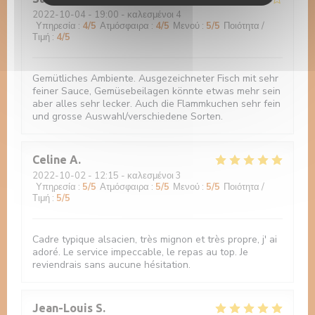
2022-10-04
- 19:00 - καλεσμένοι 4
Υπηρεσία
:
4
/5
Ατμόσφαιρα
:
4
/5
Μενού
:
5
/5
Ποιότητα /
Τιμή
:
4
/5
Gemütliches Ambiente. Ausgezeichneter Fisch mit sehr
feiner Sauce, Gemüsebeilagen könnte etwas mehr sein
aber alles sehr lecker. Auch die Flammkuchen sehr fein
und grosse Auswahl/verschiedene Sorten.
Celine
A
2022-10-02
- 12:15 - καλεσμένοι 3
Υπηρεσία
:
5
/5
Ατμόσφαιρα
:
5
/5
Μενού
:
5
/5
Ποιότητα /
Τιμή
:
5
/5
Cadre typique alsacien, très mignon et très propre, j' ai
adoré. Le service impeccable, le repas au top. Je
reviendrais sans aucune hésitation.
Jean-Louis
S