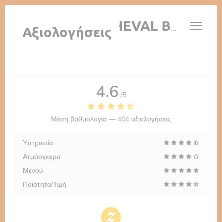
Πίνακας διαχείρισης "Μπισκότων" (Cookies)
AUBERGE AU CHEVAL BLANC
Αξιολογήσεις
4.6
/5
Μέση βαθμολογία —
404 αξιολογήσεις
Υπηρεσία
Ατμόσφαιρα
Μενού
Ποιότητα/Τιμή