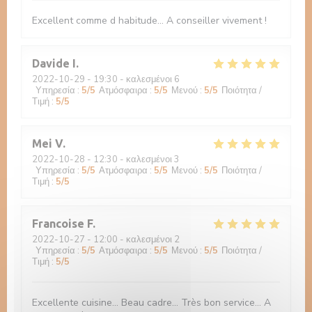
Excellent comme d habitude... A conseiller vivement !
Davide
I
2022-10-29
- 19:30 - καλεσμένοι 6
Υπηρεσία
:
5
/5
Ατμόσφαιρα
:
5
/5
Μενού
:
5
/5
Ποιότητα /
Τιμή
:
5
/5
Mei
V
2022-10-28
- 12:30 - καλεσμένοι 3
Υπηρεσία
:
5
/5
Ατμόσφαιρα
:
5
/5
Μενού
:
5
/5
Ποιότητα /
Τιμή
:
5
/5
Francoise
F
2022-10-27
- 12:00 - καλεσμένοι 2
Υπηρεσία
:
5
/5
Ατμόσφαιρα
:
5
/5
Μενού
:
5
/5
Ποιότητα /
Τιμή
:
5
/5
Excellente cuisine... Beau cadre... Très bon service... A