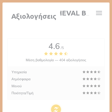
Πίνακας διαχείρισης "Μπισκότων" (Cookies)
AUBERGE AU CHEVAL BLANC
Αξιολογήσεις
4.6
/5
Μέση βαθμολογία —
404 αξιολογήσεις
Υπηρεσία
Ατμόσφαιρα
Μενού
Ποιότητα/Τιμή