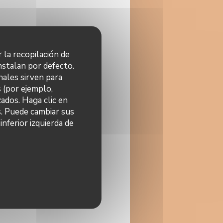
r la recopilación de
nstalan por defecto.
nales sirven para
s (por ejemplo,
ados. Haga clic en
s. Puede cambiar sus
nferior izquierda de