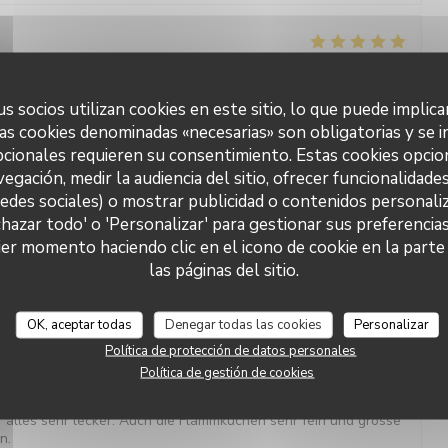
s 3
Servicio
:
5
/5
Ambiente
:
5
/5
Menú
:
5
/5
Calidad / Precio
:
5
/5
s socios utilizan cookies en este sitio, lo que puede implica
t chaleureuse par le patron. Tout est fait maison. Excellente
as cookies denominadas «necesarias» son obligatorias y se i
 flambées, souris d'agneau, gibier, boeuf tout est merveilleux.
cionales requieren su consentimiento. Estas cookies opcio
 si vous n'avez plus faim il ne faut pas faire l'impasse. Je
vegación, medir la audiencia del sitio, ofrecer funcionalidade
redes sociales) o mostrar publicidad o contenidos personaliz
chazar todo' o 'Personalizar' para gestionar sus preferencia
Auberge Au Cheval Blanc
er momento haciendo clic en el icono de cookie en la parte i
s 2
Servicio
:
5
/5
Ambiente
:
5
/5
Menú
:
5
/5
Calidad / Precio
:
5
/5
las páginas del sitio.
OK, aceptar todas
Denegar todas las cookies
Personalizar
s 4
Servicio
:
4
/5
Ambiente
:
4
/5
Menú
:
5
/5
Calidad / Precio
:
4
/5
Política de protección de datos personales
Política de gestión de cookies
zeichneter Fisch mit sehr feiner Sauce, Gemüsebeilagen
 alles sehr lecker. Auch die Flammkuchen sehr fein und grosse
n.