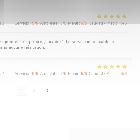
s 3
Servicio
:
5
/5
Ambiente
:
5
/5
Menú
:
5
/5
Calidad / Precio
:
5
/5
ignon et très propre, j' ai adoré. Le service impeccable, le
sans aucune hésitation.
s 4
Servicio
:
5
/5
Ambiente
:
5
/5
Menú
:
5
/5
Calidad / Precio
:
4
/5
1
2
3