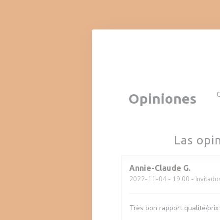
Personalización de sus opciones de cookies
C
Opiniones
Las opi
Annie-Claude
G
2022-11-04
- 19:00 - Invitado
Très bon rapport qualité/prix