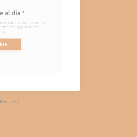
 al día
*
ara recibir comunicaciones
e marketing por correo
ico.
irse
TANA))
))
E EN UNA NUEVA VENTANA))
((ABRE EN UNA NUEVA VENTANA))
ESIBILIDAD